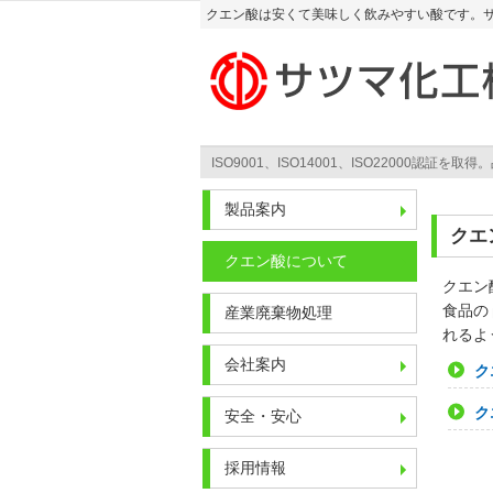
クエン酸は安くて美味しく飲みやすい酸です。
ISO9001、ISO14001、ISO22000
製品案内
クエ
クエン酸について
クエン
食品の
産業廃棄物処理
れるよ
会社案内
ク
ク
安全・安心
採用情報